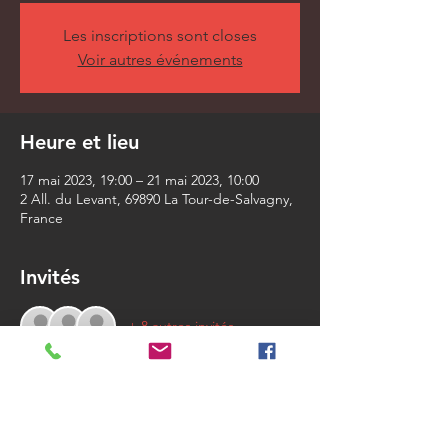
Les inscriptions sont closes
Voir autres événements
Heure et lieu
17 mai 2023, 19:00 – 21 mai 2023, 10:00
2 All. du Levant, 69890 La Tour-de-Salvagny,
France
Invités
+ 8 autres invités
À propos de l'événement
Trois parcours vous permettront de 